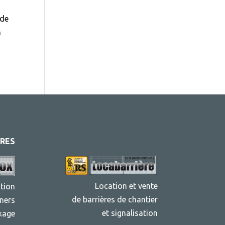
 de
n
RES
Location et vente
tion
de barrières de chantier
ners
et signalisation
kage